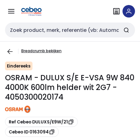
Overslaan
Overslaan
naar
naar
navigatie
inhoud
Zoekveld invoer
Breadcrumb bekijken
Eindereeks
OSRAM - DULUX S/E E-VSA 9W 840
4000K 600lm helder wit 2G7 -
4050300020174
Kopiëren
Ref Cebeo DULUXS/E9W/21
Kopiëren
Cebeo ID 0163094