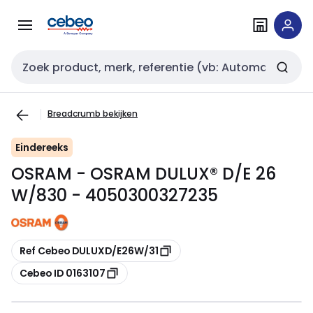
Overslaan
Overslaan
naar
naar
navigatie
inhoud
Zoekveld invoer
Breadcrumb bekijken
Eindereeks
OSRAM - OSRAM DULUX® D/E 26
W/830 - 4050300327235
Kopiëren
Ref Cebeo DULUXD/E26W/31
Kopiëren
Cebeo ID 0163107