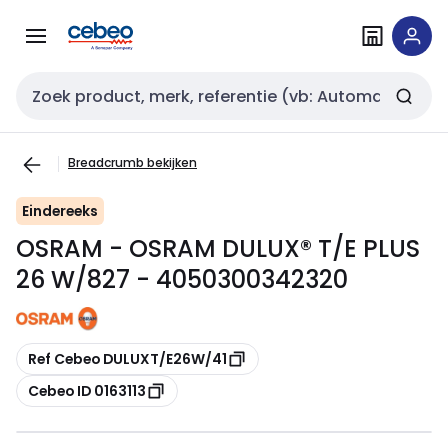
Overslaan
Overslaan
naar
naar
navigatie
inhoud
Zoekveld invoer
Breadcrumb bekijken
Eindereeks
OSRAM - OSRAM DULUX® T/E PLUS
26 W/827 - 4050300342320
Kopiëren
Ref Cebeo DULUXT/E26W/41
Kopiëren
Cebeo ID 0163113