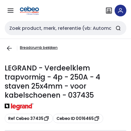
Overslaan
Overslaan
naar
naar
navigatie
inhoud
Zoekveld invoer
Breadcrumb bekijken
LEGRAND - Verdeelklem
trapvormig - 4p - 250A - 4
staven 25x4mm - voor
kabelschoenen - 037435
Kopiëren
Kopiëren
Ref Cebeo 37435
Cebeo ID 0016465