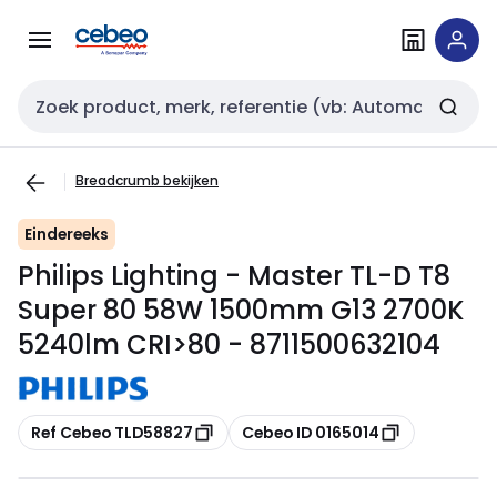
Overslaan
Overslaan
naar
naar
navigatie
inhoud
Zoekveld invoer
Breadcrumb bekijken
Eindereeks
Philips Lighting - Master TL-D T8
Super 80 58W 1500mm G13 2700K
5240lm CRI>80 - 8711500632104
Kopiëren
Kopiëren
Ref Cebeo TLD58827
Cebeo ID 0165014