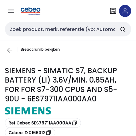
Overslaan
Overslaan
naar
naar
navigatie
inhoud
Zoekveld invoer
Breadcrumb bekijken
SIEMENS - SIMATIC S7, BACKUP
BATTERY (LI) 3.6V/MIN. 0.85AH,
FOR FOR S7-300 CPUS AND S5-
90U - 6ES79711AA000AA0
Kopiëren
Ref Cebeo 6ES79711AA000AA
Kopiëren
Cebeo ID 0166312