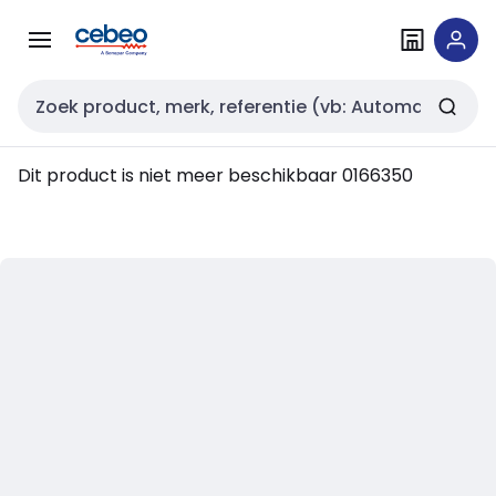
Overslaan
Overslaan
naar
naar
navigatie
inhoud
Zoekveld invoer
Dit product is niet meer beschikbaar
0166350