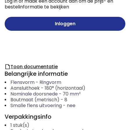
Log in of maak een account aan om de prijs- en
bestelinformatie te bekijken
Inloggen
Toon documentatie
Belangrijke informatie
Flensvorm
-
Ringvorm
Aansluithoek
-
180° (horizontaal)
Nominale doorsnede
-
70
mm²
Boutmaat (metrisch)
-
8
Smalle flens uitvoering
-
nee
Verpakkingsinfo
1
stuk(s)