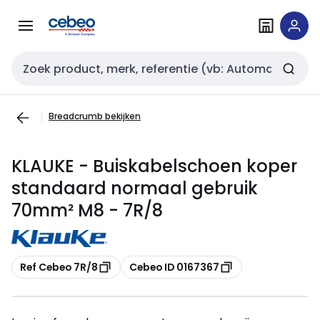
Overslaan
Overslaan
naar
naar
navigatie
inhoud
Zoekveld invoer
Breadcrumb bekijken
KLAUKE - Buiskabelschoen koper
standaard normaal gebruik
70mm² M8 - 7R/8
Kopiëren
Kopiëren
Ref Cebeo 7R/8
Cebeo ID 0167367