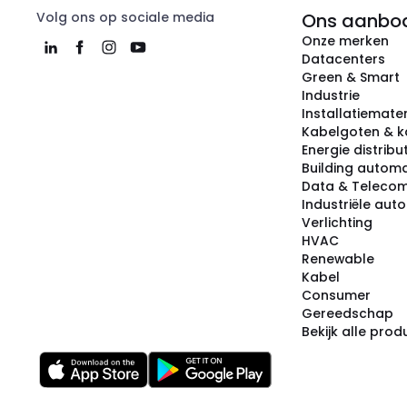
Volg ons op sociale media
Ons aanbo
Onze merken
Datacenters
Green & Smart
Industrie
Installatiemater
Kabelgoten & k
Energie distribu
Building automa
Data & Teleco
Industriële aut
Verlichting
HVAC
Renewable
Kabel
Consumer
Gereedschap
Bekijk alle pro