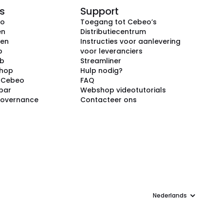
s
Support
eo
Toegang tot Cebeo’s
en
Distributiecentrum
ken
Instructies voor aanlevering
p
voor leveranciers
ub
Streamliner
shop
Hulp nodig?
j Cebeo
FAQ
par
Webshop videotutorials
Governance
Contacteer ons
Taal