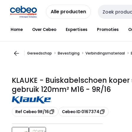
Overslaan
Overslaan
naar
naar
Alle producten
Zoekveld invoer
navigatie
inhoud
Home
Over Cebeo
Expertises
Promoties
O
Gereedschap
Bevestiging
Verbindingsmateriaal
KLAUKE - Buiskabelschoen koper
gebruik 120mm² M16 - 9R/16
Kopiëren
Kopiëren
Ref Cebeo 9R/16
Cebeo ID 0167374