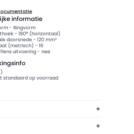
documentatie
ijke informatie
orm
-
Ringvorm
ithoek
-
180° (horizontaal)
le doorsnede
-
120
mm²
at (metrisch)
-
16
flens uitvoering
-
nee
ingsinfo
s)
t standaard op voorraad