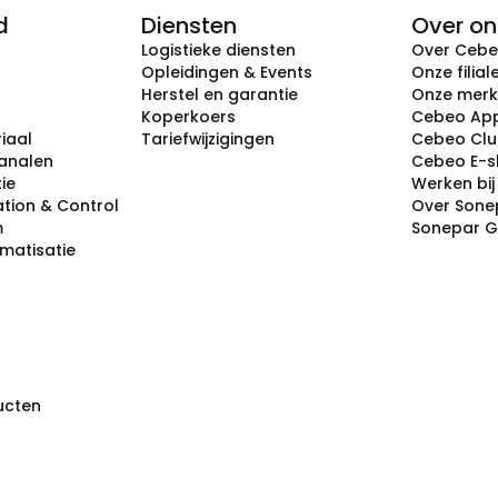
d
Diensten
Over on
Logistieke diensten
Over Ceb
Opleidingen & Events
Onze filial
Herstel en garantie
Onze mer
Koperkoers
Cebeo Ap
iaal
Tariefwijzigingen
Cebeo Cl
analen
Cebeo E-
tie
Werken bi
tion & Control
Over Sone
m
Sonepar 
omatisatie
ducten