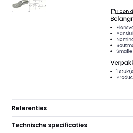
Toon 
Belangr
Flensv
Aanslu
Nomina
Boutma
Smalle 
Verpakk
1
stuk(
Produc
Referenties
Technische specificaties