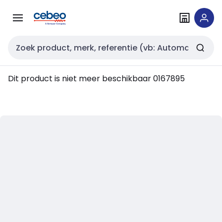
Overslaan
Overslaan
naar
naar
navigatie
inhoud
Zoekveld invoer
Dit product is niet meer beschikbaar
0167895