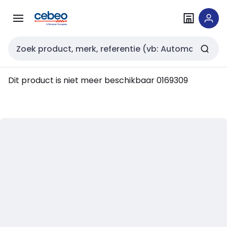
Overslaan
Overslaan
naar
naar
navigatie
inhoud
Zoekveld invoer
Dit product is niet meer beschikbaar
0169309