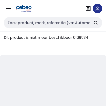
Overslaan
Overslaan
naar
naar
navigatie
inhoud
Zoekveld invoer
Dit product is niet meer beschikbaar
0169534