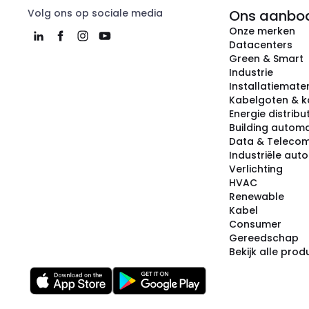
Volg ons op sociale media
Ons aanbo
Onze merken
Datacenters
Green & Smart
Industrie
Installatiemater
Kabelgoten & k
Energie distribu
Building automa
Data & Teleco
Industriële aut
Verlichting
HVAC
Renewable
Kabel
Consumer
Gereedschap
Bekijk alle pro