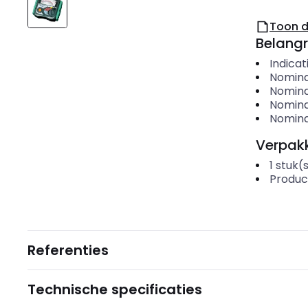
Toon 
Belangr
Indicat
Nomina
Nomina
Nomina
Nomina
Verpakk
1
stuk(
Produc
Referenties
Technische specificaties