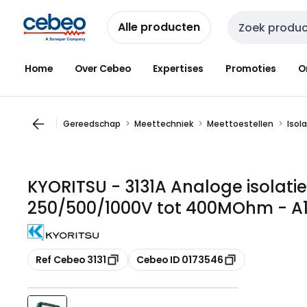
Overslaan
Overslaan
naar
naar
Alle producten
Zoekveld invoer
navigatie
inhoud
Home
Over Cebeo
Expertises
Promoties
O
Gereedschap
Meettechniek
Meettoestellen
Isol
KYORITSU - 3131A Analoge isolati
250/500/1000V tot 400MOhm - A1
Kopiëren
Kopiëren
Ref Cebeo 3131
Cebeo ID 0173546