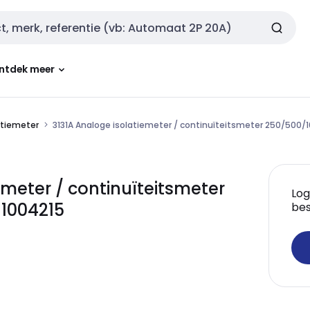
ntdek meer
atiemeter
3131A Analoge isolatiemeter / continuïteitsmeter 250/50
emeter / continuïteitsmeter
Log
1004215
bes