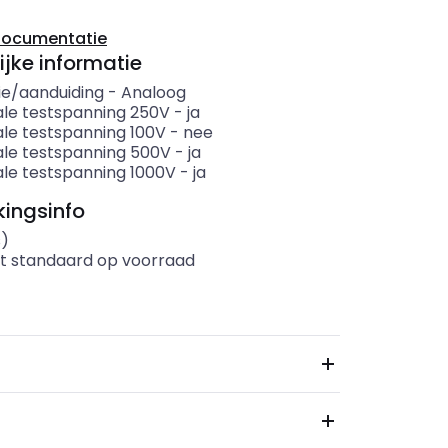
documentatie
ijke informatie
ie/aanduiding
-
Analoog
le testspanning 250V
-
ja
le testspanning 100V
-
nee
le testspanning 500V
-
ja
le testspanning 1000V
-
ja
ingsinfo
s)
t standaard op voorraad