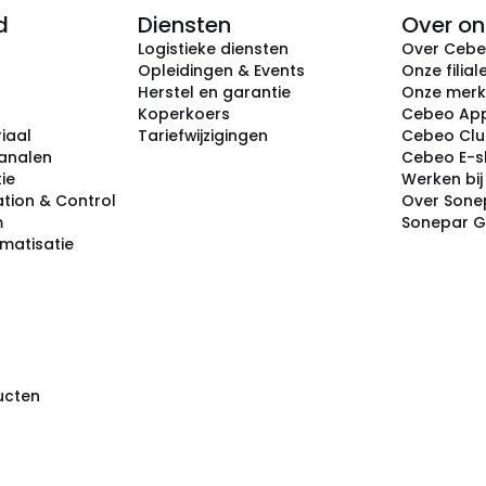
d
Diensten
Over on
Logistieke diensten
Over Ceb
Opleidingen & Events
Onze filial
Herstel en garantie
Onze mer
Koperkoers
Cebeo Ap
iaal
Tariefwijzigingen
Cebeo Cl
analen
Cebeo E-
tie
Werken bi
tion & Control
Over Sone
m
Sonepar 
omatisatie
ducten