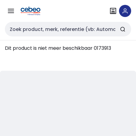
Overslaan
Overslaan
naar
naar
navigatie
inhoud
Zoekveld invoer
Dit product is niet meer beschikbaar
0173913