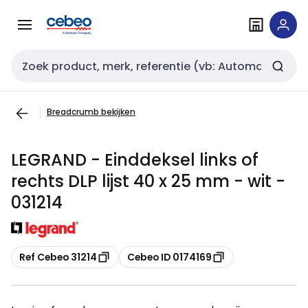
Overslaan
Overslaan
naar
naar
navigatie
inhoud
Zoekveld invoer
Breadcrumb bekijken
LEGRAND - Einddeksel links of
rechts DLP lijst 40 x 25 mm - wit -
031214
Kopiëren
Kopiëren
Ref Cebeo 31214
Cebeo ID 0174169