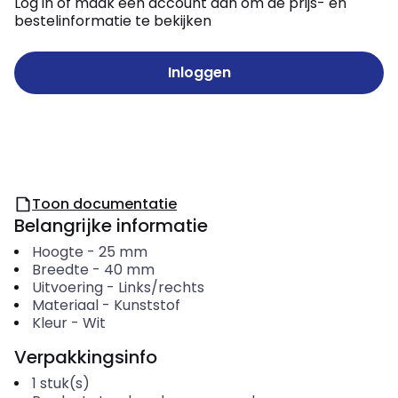
Log in of maak een account aan om de prijs- en
bestelinformatie te bekijken
Inloggen
Toon documentatie
Belangrijke informatie
Hoogte
-
25
mm
Breedte
-
40
mm
Uitvoering
-
Links/rechts
Materiaal
-
Kunststof
Kleur
-
Wit
Verpakkingsinfo
1
stuk(s)