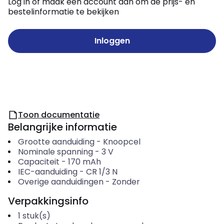
Log in of maak een account aan om de prijs- en
bestelinformatie te bekijken
Inloggen
Toon documentatie
Belangrijke informatie
Grootte aanduiding
-
Knoopcel
Nominale spanning
-
3
V
Capaciteit
-
170
mAh
IEC-aanduiding
-
CR 1/3 N
Overige aanduidingen
-
Zonder
Verpakkingsinfo
1
stuk(s)