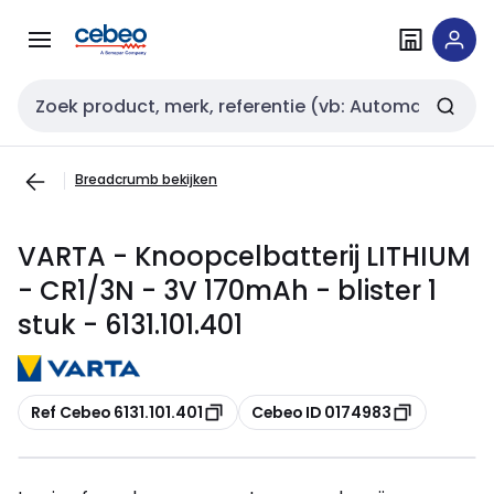
Overslaan
Overslaan
naar
naar
navigatie
inhoud
Zoekveld invoer
Breadcrumb bekijken
VARTA - Knoopcelbatterij LITHIUM
- CR1/3N - 3V 170mAh - blister 1
stuk - 6131.101.401
Kopiëren
Kopiëren
Ref Cebeo 6131.101.401
Cebeo ID 0174983