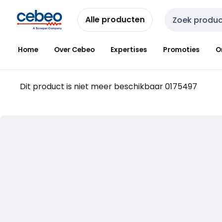
Overslaan
Overslaan
naar
naar
Alle producten
Zoekveld invoer
navigatie
inhoud
Home
Over Cebeo
Expertises
Promoties
O
Dit product is niet meer beschikbaar
0175497