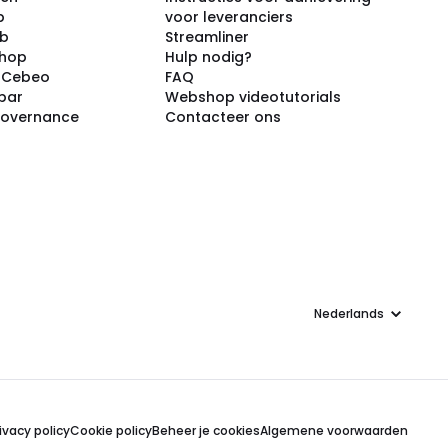
p
voor leveranciers
ub
Streamliner
shop
Hulp nodig?
j Cebeo
FAQ
par
Webshop videotutorials
Governance
Contacteer ons
Taal
ivacy policy
Cookie policy
Beheer je cookies
Algemene voorwaarden