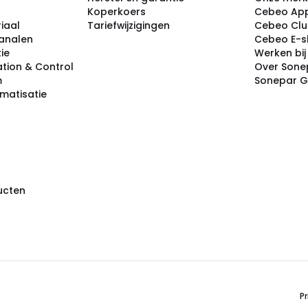
Koperkoers
Cebeo Ap
iaal
Tariefwijzigingen
Cebeo Cl
analen
Cebeo E-
tie
Werken bi
tion & Control
Over Sone
m
Sonepar 
omatisatie
ducten
Pr