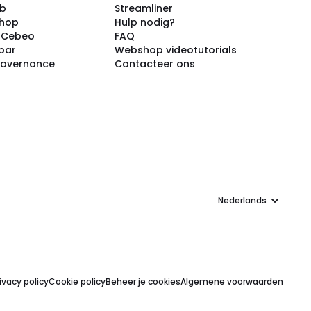
ub
Streamliner
shop
Hulp nodig?
j Cebeo
FAQ
par
Webshop videotutorials
Governance
Contacteer ons
Taal
ivacy policy
Cookie policy
Beheer je cookies
Algemene voorwaarden