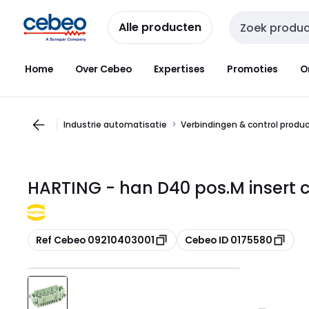
Overslaan
Overslaan
naar
naar
Alle producten
Zoekveld invoer
navigatie
inhoud
Home
Over Cebeo
Expertises
Promoties
O
Industrie automatisatie
Verbindingen & control produ
HARTING - han D40 pos.M insert c
Kopiëren
Kopiëren
Ref Cebeo 09210403001
Cebeo ID 0175580