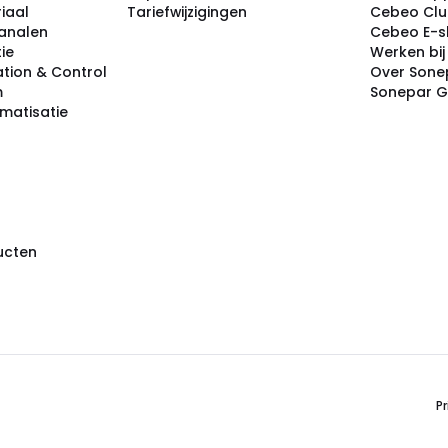
iaal
Tariefwijzigingen
Cebeo Cl
analen
Cebeo E-
tie
Werken bi
tion & Control
Over Sone
m
Sonepar 
omatisatie
ducten
Pr