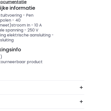
documentatie
ijke informatie
tuitvoering
-
Pen
 polen
-
40
meet)stroom In
-
10
A
le spanning
-
250
V
ing elektrische aansluiting
-
luiting
ingsinfo
s)
etourneerbaar product