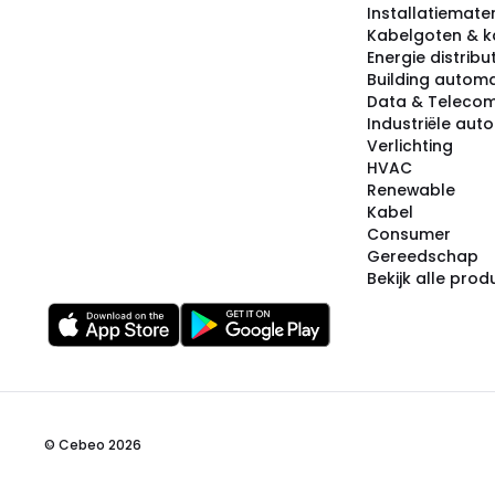
Installatiemater
Kabelgoten & k
Energie distribu
Building automa
Data & Teleco
Industriële aut
Verlichting
HVAC
Renewable
Kabel
Consumer
Gereedschap
Bekijk alle pro
© Cebeo 2026