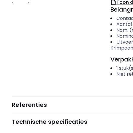
Toon 
Belangr
Contac
Aantal
Nom. (
Nomina
Uitvoer
Krimpaans
Verpakk
1
stuk(
Niet r
Referenties
Technische specificaties