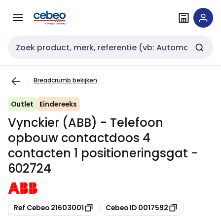
Overslaan
Overslaan
naar
naar
navigatie
inhoud
Zoekveld invoer
Breadcrumb bekijken
Outlet
Eindereeks
Vynckier (ABB) - Telefoon
opbouw contactdoos 4
contacten 1 positioneringsgat -
602724
Kopiëren
Kopiëren
Ref Cebeo 21603001
Cebeo ID 0017592