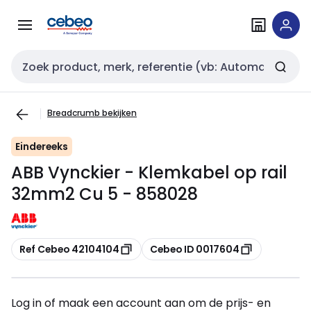
Overslaan
Overslaan
naar
naar
navigatie
inhoud
Zoekveld invoer
Breadcrumb bekijken
Eindereeks
ABB Vynckier - Klemkabel op rail
32mm2 Cu 5 - 858028
Kopiëren
Kopiëren
Ref Cebeo 42104104
Cebeo ID 0017604
Log in of maak een account aan om de prijs- en