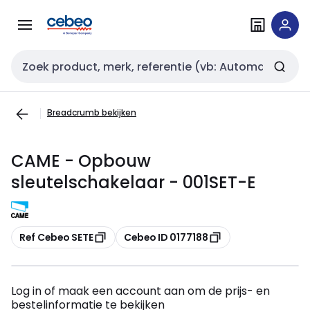
Overslaan
Overslaan
naar
naar
navigatie
inhoud
Zoekveld invoer
Breadcrumb bekijken
CAME - Opbouw
sleutelschakelaar - 001SET-E
Kopiëren
Kopiëren
Ref Cebeo SETE
Cebeo ID 0177188
Log in of maak een account aan om de prijs- en
bestelinformatie te bekijken