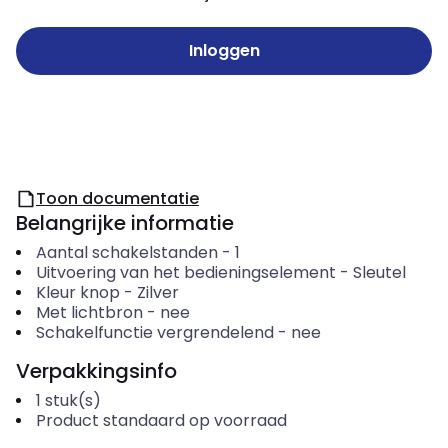
Inloggen
Toon documentatie
Belangrijke informatie
Aantal schakelstanden
-
1
Uitvoering van het bedieningselement
-
Sleutel
Kleur knop
-
Zilver
Met lichtbron
-
nee
Schakelfunctie vergrendelend
-
nee
Verpakkingsinfo
1
stuk(s)
Product standaard op voorraad