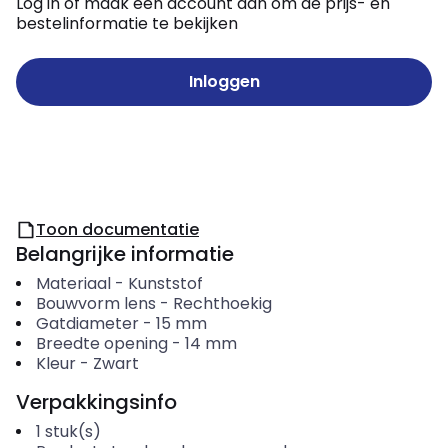
Log in of maak een account aan om de prijs- en
bestelinformatie te bekijken
Inloggen
Toon documentatie
Belangrijke informatie
Materiaal
-
Kunststof
Bouwvorm lens
-
Rechthoekig
Gatdiameter
-
15
mm
Breedte opening
-
14
mm
Kleur
-
Zwart
Verpakkingsinfo
1
stuk(s)