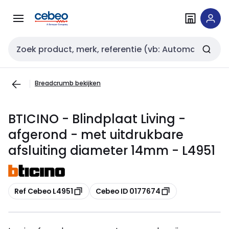
Overslaan
Overslaan
naar
naar
navigatie
inhoud
Zoekveld invoer
Breadcrumb bekijken
BTICINO - Blindplaat Living -
afgerond - met uitdrukbare
afsluiting diameter 14mm - L4951
Kopiëren
Kopiëren
Ref Cebeo L4951
Cebeo ID 0177674