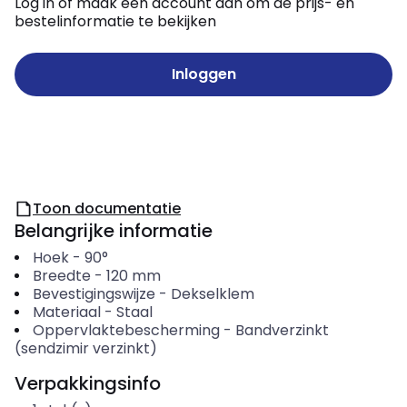
Log in of maak een account aan om de prijs- en
bestelinformatie te bekijken
Inloggen
Toon documentatie
Belangrijke informatie
Hoek
-
90°
Breedte
-
120
mm
Bevestigingswijze
-
Dekselklem
Materiaal
-
Staal
Oppervlaktebescherming
-
Bandverzinkt
(sendzimir verzinkt)
Verpakkingsinfo