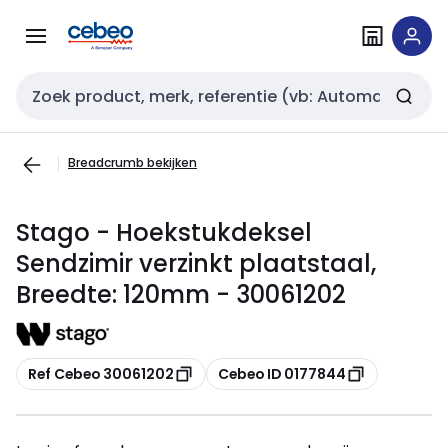
Overslaan
Overslaan
naar
naar
navigatie
inhoud
Zoekveld invoer
Breadcrumb bekijken
Stago - Hoekstukdeksel
Sendzimir verzinkt plaatstaal,
Breedte: 120mm - 30061202
Kopiëren
Kopiëren
Ref Cebeo 30061202
Cebeo ID 0177844