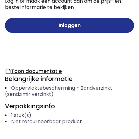
Log in of maak een account aan om de prijs- en
bestelinformatie te bekijken
Inloggen
Toon documentatie
Belangrijke informatie
Oppervlaktebescherming
-
Bandverzinkt
(sendzimir verzinkt)
Verpakkingsinfo
1
stuk(s)
Niet retourneerbaar product