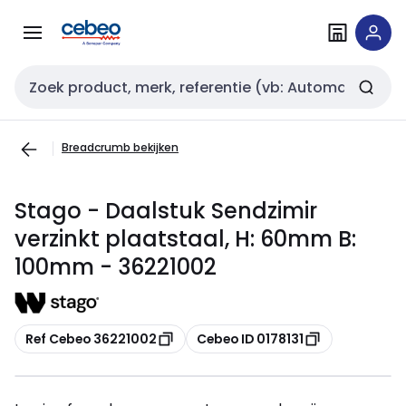
Overslaan
Overslaan
naar
naar
navigatie
inhoud
Zoekveld invoer
Breadcrumb bekijken
Stago - Daalstuk Sendzimir
verzinkt plaatstaal, H: 60mm B:
100mm - 36221002
Kopiëren
Kopiëren
Ref Cebeo 36221002
Cebeo ID 0178131