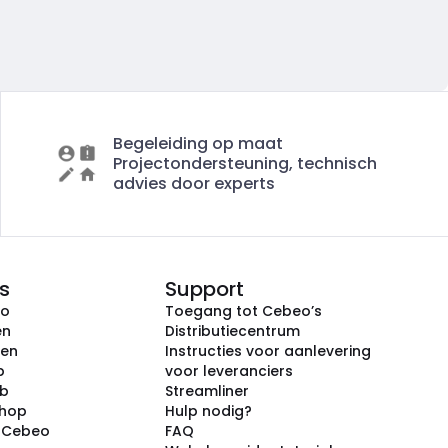
Begeleiding op maat
Projectondersteuning, technisch
advies door experts
s
Support
eo
Toegang tot Cebeo’s
en
Distributiecentrum
ken
Instructies voor aanlevering
p
voor leveranciers
ub
Streamliner
shop
Hulp nodig?
j Cebeo
FAQ