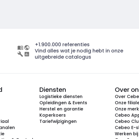
+1.900.000 referenties
Vind alles wat je nodig hebt in onze
uitgebreide catalogus
d
Diensten
Over on
Logistieke diensten
Over Ceb
Opleidingen & Events
Onze filial
Herstel en garantie
Onze mer
Koperkoers
Cebeo Ap
iaal
Tariefwijzigingen
Cebeo Cl
analen
Cebeo E-
tie
Werken bi