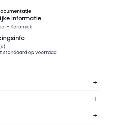
documentatie
ijke informatie
aal
-
Keramiek
ingsinfo
(s)
t standaard op voorraad