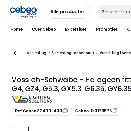
Overslaan
Overslaan
naar
naar
Alle producten
Zoekveld invoer
navigatie
inhoud
Home
Over Cebeo
Expertises
Promoties
O
Verlichting
Verlichting toebehoren
Verlichting toeb
Vossloh-Schwabe - Halogeen fit
G4, GZ4, G5.3, GX5.3, G6.35, GY6.
Kopiëren
Kopiëren
Ref Cebeo 32400-400
Cebeo ID 0179575