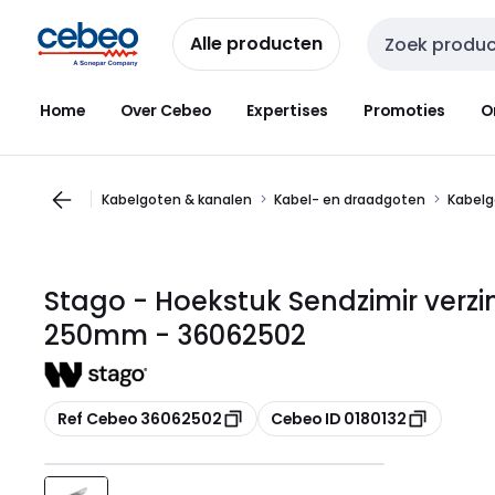
Overslaan
Overslaan
naar
naar
Alle producten
Zoekveld invoer
navigatie
inhoud
Home
Over Cebeo
Expertises
Promoties
O
Kabelgoten & kanalen
Kabel- en draadgoten
Kabelg
Stago - Hoekstuk Sendzimir verzi
250mm - 36062502
Kopiëren
Kopiëren
Ref Cebeo 36062502
Cebeo ID 0180132