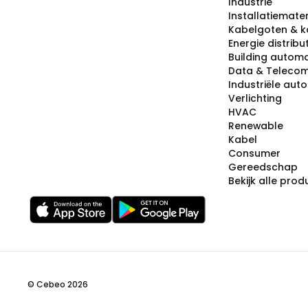
Industrie
Installatiemater
Kabelgoten & k
Energie distribu
Building automa
Data & Teleco
Industriële aut
Verlichting
HVAC
Renewable
Kabel
Consumer
Gereedschap
Bekijk alle pro
© Cebeo 2026