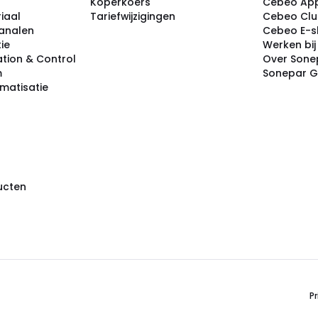
Koperkoers
Cebeo Ap
iaal
Tariefwijzigingen
Cebeo Cl
analen
Cebeo E-
tie
Werken bi
tion & Control
Over Sone
m
Sonepar 
omatisatie
ducten
Pr