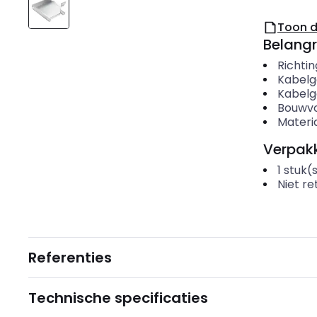
Toon 
Belangr
Richti
Kabelg
Kabelg
Bouwv
Materi
Verpakk
1
stuk(
Niet r
Referenties
Technische specificaties