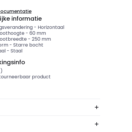
documentatie
ijke informatie
ngsverandering
-
Horizontaal
oothoogte
-
60
mm
ootbreedte
-
250
mm
orm
-
Starre bocht
aal
-
Staal
ingsinfo
s)
etourneerbaar product