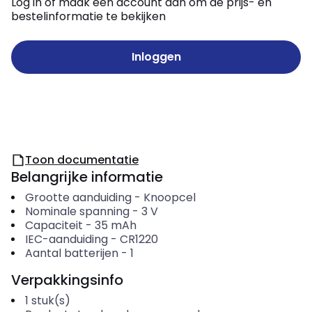
Log in of maak een account aan om de prijs- en
bestelinformatie te bekijken
Inloggen
Toon documentatie
Belangrijke informatie
Grootte aanduiding
-
Knoopcel
Nominale spanning
-
3
V
Capaciteit
-
35
mAh
IEC-aanduiding
-
CR1220
Aantal batterijen
-
1
Verpakkingsinfo
1
stuk(s)