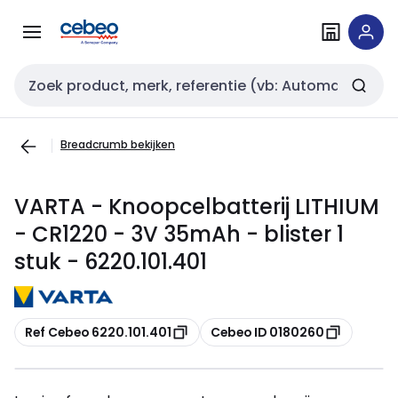
Overslaan
Overslaan
naar
naar
navigatie
inhoud
Zoekveld invoer
Breadcrumb bekijken
VARTA - Knoopcelbatterij LITHIUM
- CR1220 - 3V 35mAh - blister 1
stuk - 6220.101.401
Kopiëren
Kopiëren
Ref Cebeo 6220.101.401
Cebeo ID 0180260