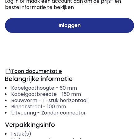
Log in of maak een account aan om de prijs- en
bestelinformatie te bekijken
Inloggen
Toon documentatie
Belangrijke informatie
Kabelgoothoogte
-
60
mm
Kabelgootbreedte
-
150
mm
Bouwvorm
-
T-stuk horizontaal
Binnenstraal
-
100
mm
Uitvoering
-
Zonder connector
Verpakkingsinfo
1
stuk(s)