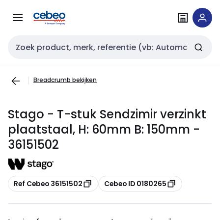
Overslaan
Overslaan
naar
naar
navigatie
inhoud
Zoekveld invoer
Breadcrumb bekijken
Stago - T-stuk Sendzimir verzinkt
plaatstaal, H: 60mm B: 150mm -
36151502
Kopiëren
Kopiëren
Ref Cebeo 36151502
Cebeo ID 0180265