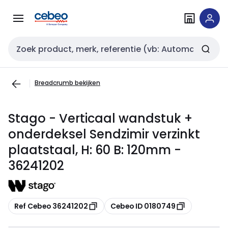
Overslaan
Overslaan
naar
naar
navigatie
inhoud
Zoekveld invoer
Breadcrumb bekijken
Stago - Verticaal wandstuk +
onderdeksel Sendzimir verzinkt
plaatstaal, H: 60 B: 120mm -
36241202
Kopiëren
Kopiëren
Ref Cebeo 36241202
Cebeo ID 0180749