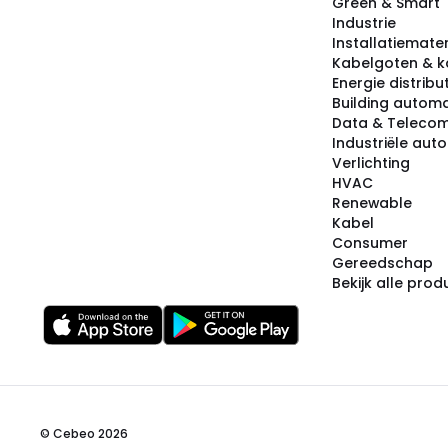
Green & Smart
Industrie
Installatiemater
Kabelgoten & k
Energie distribu
Building automa
Data & Teleco
Industriële aut
Verlichting
HVAC
Renewable
Kabel
Consumer
Gereedschap
Bekijk alle pro
© Cebeo 2026