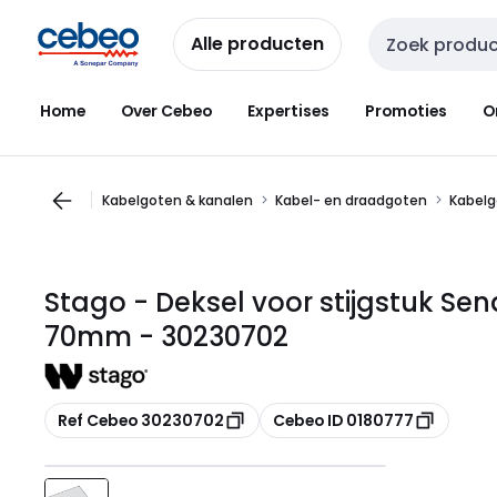
Overslaan
Overslaan
naar
naar
Alle producten
Zoekveld invoer
navigatie
inhoud
Home
Over Cebeo
Expertises
Promoties
O
Kabelgoten & kanalen
Kabel- en draadgoten
Kabelg
Stago - Deksel voor stijgstuk Send
70mm - 30230702
Kopiëren
Kopiëren
Ref Cebeo 30230702
Cebeo ID 0180777