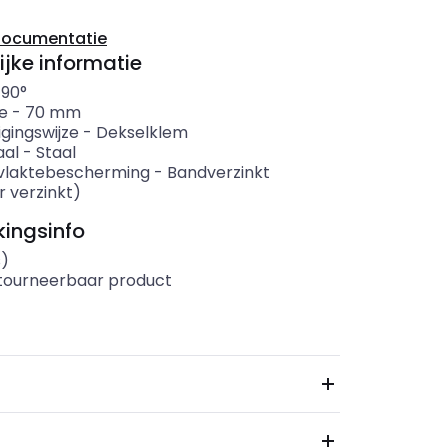
documentatie
ijke informatie
-
90°
e
-
70
mm
gingswijze
-
Dekselklem
aal
-
Staal
vlaktebescherming
-
Bandverzinkt
r verzinkt)
ingsinfo
s)
etourneerbaar product