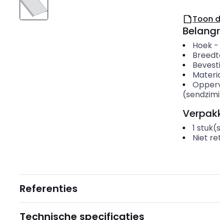
Toon 
Belangr
Hoek
Breedt
Bevesti
Materi
Opper
(sendzimi
Verpakk
1
stuk(
Niet r
Referenties
Technische specificaties