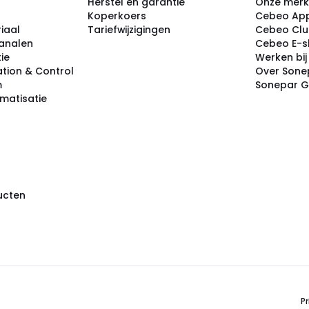
Herstel en garantie
Onze mer
Koperkoers
Cebeo Ap
iaal
Tariefwijzigingen
Cebeo Cl
analen
Cebeo E-
tie
Werken bi
tion & Control
Over Sone
m
Sonepar 
omatisatie
ducten
Pr