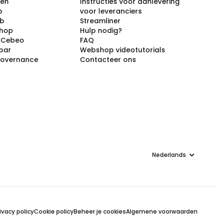
ken
Instructies voor aanlevering
p
voor leveranciers
ub
Streamliner
shop
Hulp nodig?
j Cebeo
FAQ
par
Webshop videotutorials
Governance
Contacteer ons
Taal
ivacy policy
Cookie policy
Beheer je cookies
Algemene voorwaarden