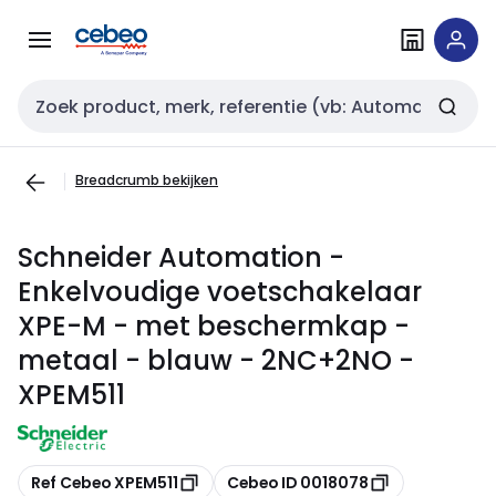
Overslaan
Overslaan
naar
naar
navigatie
inhoud
Zoekveld invoer
Breadcrumb bekijken
Schneider Automation -
Enkelvoudige voetschakelaar
XPE-M - met beschermkap -
metaal - blauw - 2NC+2NO -
XPEM511
Kopiëren
Kopiëren
Ref Cebeo XPEM511
Cebeo ID 0018078