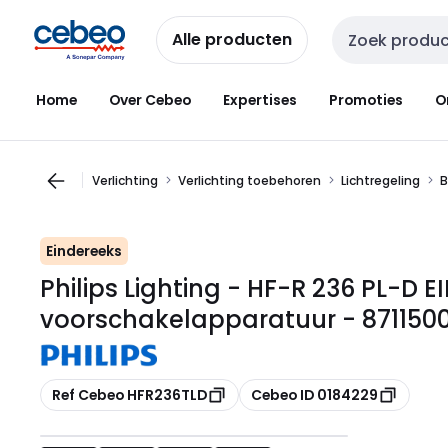
Overslaan
Overslaan
naar
naar
Alle producten
Zoekveld invoer
navigatie
inhoud
Home
Over Cebeo
Expertises
Promoties
O
Verlichting
Verlichting toebehoren
Lichtregeling
B
Eindereeks
Philips Lighting - HF-R 236 PL-D 
voorschakelapparatuur - 871150
Kopiëren
Kopiëren
Ref Cebeo HFR236TLD
Cebeo ID 0184229