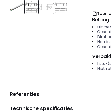
Toon 
Belangr
Uitvoer
Geschi
Dimbaa
Nomina
Geschi
Verpakk
1
stuk(
Niet r
Referenties
Technische specificaties