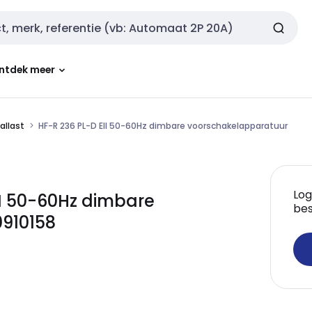
ntdek meer
allast
HF-R 236 PL-D EII 50-60Hz dimbare voorschakelapparatuur
Log
EII 50-60Hz dimbare
bes
0910158