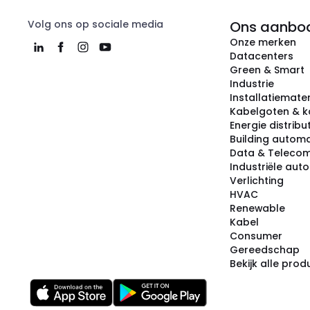
Volg ons op sociale media
Ons aanbo
Onze merken
Datacenters
Green & Smart
Industrie
Installatiemater
Kabelgoten & k
Energie distribu
Building automa
Data & Teleco
Industriële aut
Verlichting
HVAC
Renewable
Kabel
Consumer
Gereedschap
Bekijk alle pro