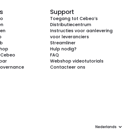
s
Support
eo
Toegang tot Cebeo’s
en
Distributiecentrum
ken
Instructies voor aanlevering
p
voor leveranciers
ub
Streamliner
shop
Hulp nodig?
j Cebeo
FAQ
par
Webshop videotutorials
Governance
Contacteer ons
Taal