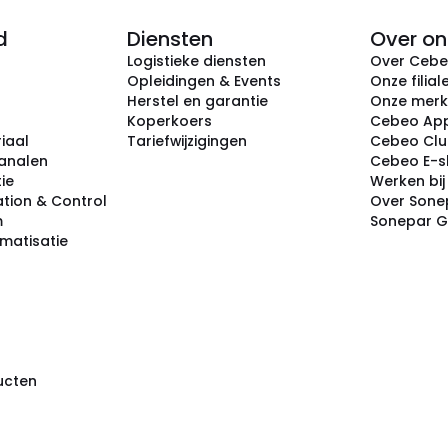
d
Diensten
Over on
Logistieke diensten
Over Ceb
Opleidingen & Events
Onze filial
Herstel en garantie
Onze mer
Koperkoers
Cebeo Ap
iaal
Tariefwijzigingen
Cebeo Cl
analen
Cebeo E-
tie
Werken bi
tion & Control
Over Sone
m
Sonepar 
omatisatie
ducten