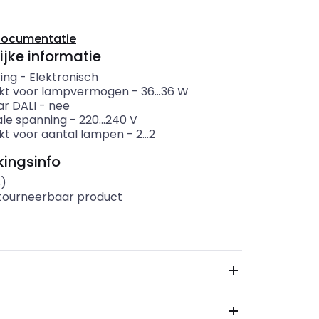
documentatie
ijke informatie
ing
-
Elektronisch
kt voor lampvermogen
-
36...36
W
r DALI
-
nee
le spanning
-
220...240
V
kt voor aantal lampen
-
2...2
ingsinfo
s)
etourneerbaar product