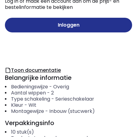
Log in of maak een account aan om de prijs- en
bestelinformatie te bekijken
Inloggen
Toon documentatie
Belangrijke informatie
Bedieningswijze
-
Overig
Aantal wippen
-
2
Type schakeling
-
Serieschakelaar
Kleur
-
Wit
Montagewijze
-
Inbouw (stucwerk)
Verpakkingsinfo
10
stuk(s)