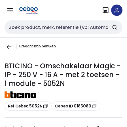
Overslaan
Overslaan
naar
naar
navigatie
inhoud
Zoekveld invoer
Breadcrumb bekijken
BTICINO - Omschakelaar Magic -
1P - 250 V - 16 A - met 2 toetsen -
1 module - 5052N
Kopiëren
Kopiëren
Ref Cebeo 5052N
Cebeo ID 0185080