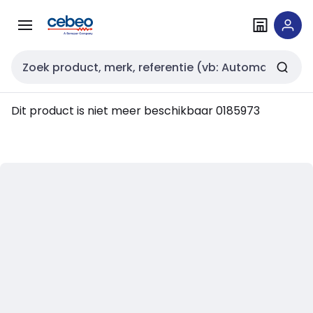
Overslaan
Overslaan
naar
naar
navigatie
inhoud
Zoekveld invoer
Dit product is niet meer beschikbaar
0185973