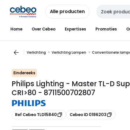
Overslaan
Overslaan
naar
naar
Alle producten
Zoekveld invoer
navigatie
inhoud
Home
Over Cebeo
Expertises
Promoties
O
Verlichting
Verlichting Lampen
Conventionele lampe
Eindereeks
Philips Lighting - Master TL-D Su
CRI>80 - 8711500702807
Kopiëren
Kopiëren
Ref Cebeo TLD15840
Cebeo ID 0186203