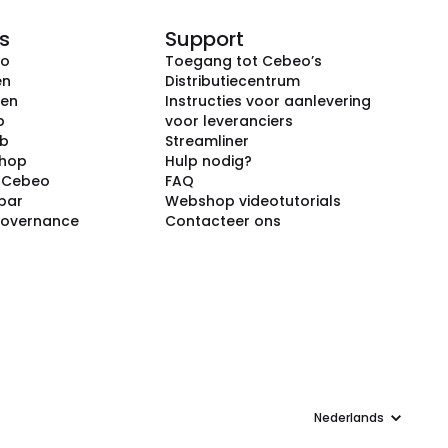
s
Support
eo
Toegang tot Cebeo’s
en
Distributiecentrum
ken
Instructies voor aanlevering
p
voor leveranciers
ub
Streamliner
shop
Hulp nodig?
j Cebeo
FAQ
par
Webshop videotutorials
Governance
Contacteer ons
Taal