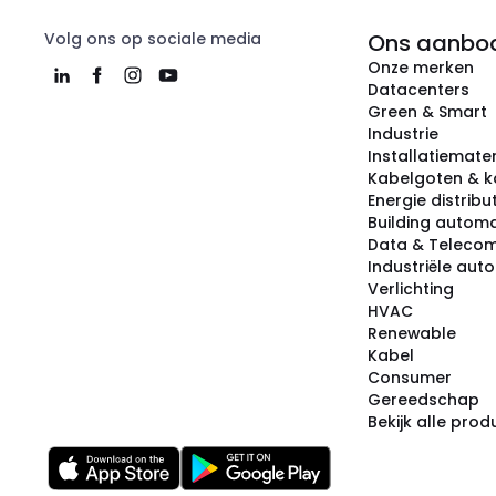
Volg ons op sociale media
Ons aanbo
Onze merken
Datacenters
Green & Smart
Industrie
Installatiemater
Kabelgoten & k
Energie distribu
Building automa
Data & Teleco
Industriële aut
Verlichting
HVAC
Renewable
Kabel
Consumer
Gereedschap
Bekijk alle pro