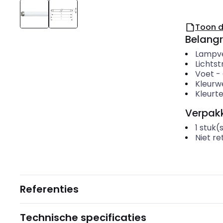
Toon 
Belangr
Lampv
Lichts
Voet
-
Kleurw
Kleurt
Verpakk
1
stuk(
Niet r
Referenties
Technische specificaties