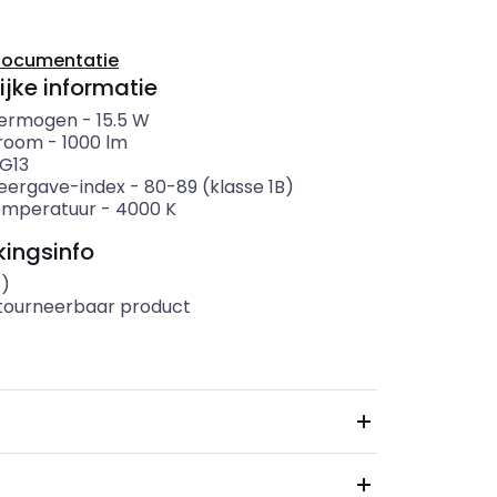
documentatie
ijke informatie
ermogen
-
15.5
W
troom
-
1000
lm
G13
eergave-index
-
80-89 (klasse 1B)
emperatuur
-
4000
K
ingsinfo
s)
etourneerbaar product