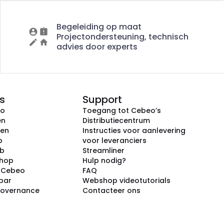
Begeleiding op maat
Projectondersteuning, technisch
advies door experts
s
Support
eo
Toegang tot Cebeo’s
en
Distributiecentrum
ken
Instructies voor aanlevering
p
voor leveranciers
ub
Streamliner
shop
Hulp nodig?
j Cebeo
FAQ
par
Webshop videotutorials
Governance
Contacteer ons