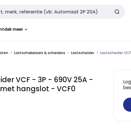
ntdek meer
aten
Lastschakelaars & scheiders
Lastscheider
Lastscheider VCF
der VCF - 3P - 690V 25A -
Log
met hangslot - VCF0
bes