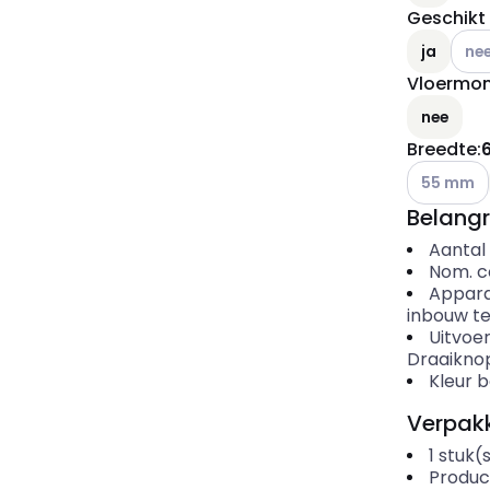
Geschikt
Ander
ja
ne
Vloermo
nee
Breedte
:
Andere var
55 mm
Belangr
Aantal
Nom. c
Appar
inbouw t
Uitvoe
Draaikno
Kleur 
Verpakk
1
stuk(
Produc