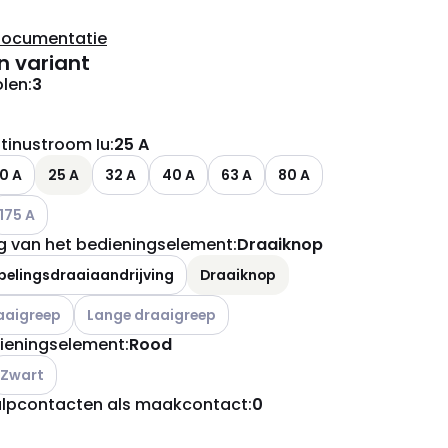
documentatie
n variant
olen
:
3
tinustroom Iu
:
25 A
0 A
25 A
32 A
40 A
63 A
80 A
ianten (Huidige combinatie niet mogelijk)
ndere varianten (Huidige combinatie niet mogelijk)
175 A
ng van het bedieningselement
:
Draaiknop
pelingsdraaiaandrijving
Draaiknop
ianten (Huidige combinatie niet mogelijk)
Andere varianten (Huidige combinatie niet mogelijk)
aaigreep
Lange draaigreep
dieningselement
:
Rood
ndere varianten (Huidige combinatie niet mogelijk)
Zwart
ulpcontacten als maakcontact
:
0