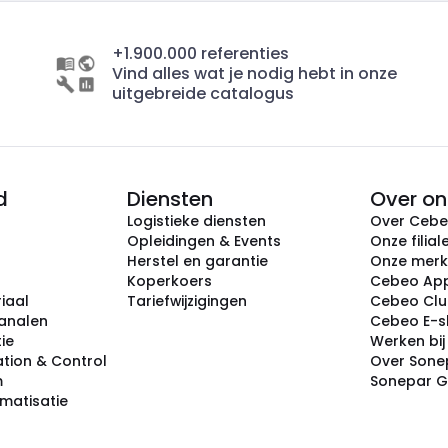
+1.900.000 referenties
Vind alles wat je nodig hebt in onze
uitgebreide catalogus
d
Diensten
Over on
Logistieke diensten
Over Ceb
Opleidingen & Events
Onze filial
Herstel en garantie
Onze mer
Koperkoers
Cebeo Ap
iaal
Tariefwijzigingen
Cebeo Cl
analen
Cebeo E-
tie
Werken bi
tion & Control
Over Sone
m
Sonepar 
omatisatie