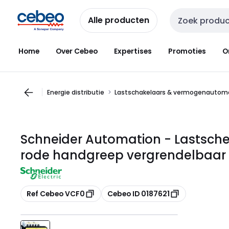
Overslaan
Overslaan
naar
naar
Alle producten
Zoekveld invoer
navigatie
inhoud
Home
Over Cebeo
Expertises
Promoties
O
Energie distributie
Lastschakelaars & vermogenautom
Schneider Automation - Lastschei
rode handgreep vergrendelbaar 
Kopiëren
Kopiëren
Ref Cebeo VCF0
Cebeo ID 0187621