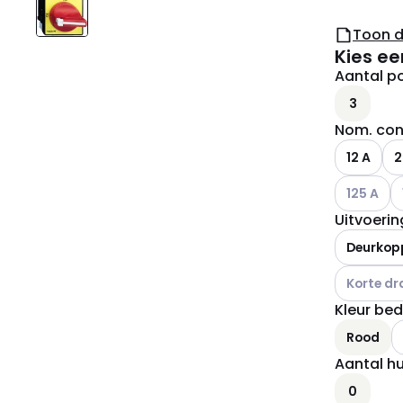
Toon 
Kies ee
Aantal p
3
Nom. con
12 A
2
Andere var
A
125 A
Uitvoeri
Deurkop
Andere var
Korte dr
Kleur be
A
Rood
Aantal h
0