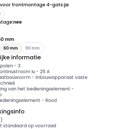
 voor frontmontage 4-gats
:
ja
e varianten (Huidige combinatie niet mogelijk)
e
ntage
:
nee
60 mm
ianten (Huidige combinatie niet mogelijk)
Andere varianten (Huidige combinatie niet mogelijk)
60 mm
90 mm
ijke informatie
 polen
-
3
ontinustroom Iu
-
25
A
aatbouwvorm
-
Inbouwapparaat vaste
echniek
ring van het bedieningselement
-
p
bedieningselement
-
Rood
ingsinfo
s)
t standaard op voorraad