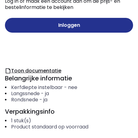
Log in of maak een account aan om de prijs- en
bestelinformatie te bekijken
Inloggen
Toon documentatie
Belangrijke informatie
Kerfdiepte instelbaar
-
nee
Langssnede
-
ja
Rondsnede
-
ja
Verpakkingsinfo
1
stuk(s)
Product standaard op voorraad