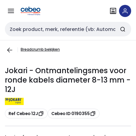
Overslaan
Overslaan
naar
naar
navigatie
inhoud
Zoekveld invoer
Breadcrumb bekijken
Jokari - Ontmantelingsmes voor
ronde kabels diameter 8-13 mm -
12J
Kopiëren
Kopiëren
Ref Cebeo 12J
Cebeo ID 0190355