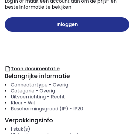
Log in of maak een account aan om de prijs- en
bestelinformatie te bekijken
Inloggen
Toon documentatie
Belangrijke informatie
Connectortype
-
Overig
Categorie
-
Overig
Uitvoerrichting
-
Recht
Kleur
-
Wit
Beschermingsgraad (IP)
-
IP20
Verpakkingsinfo
1
stuk(s)