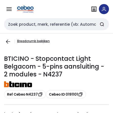
Overslaan
Overslaan
naar
naar
navigatie
inhoud
Zoekveld invoer
Breadcrumb bekijken
BTICINO - Stopcontact Light
Belgacom - 5-pins aansluiting -
2 modules - N4237
Kopiëren
Kopiëren
Ref Cebeo N4237
Cebeo ID 0191101