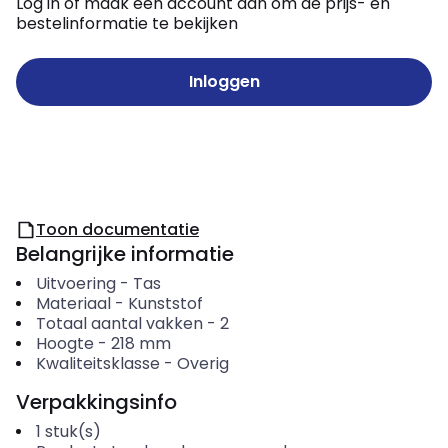
Log in of maak een account aan om de prijs- en
bestelinformatie te bekijken
Inloggen
Toon documentatie
Belangrijke informatie
Uitvoering
-
Tas
Materiaal
-
Kunststof
Totaal aantal vakken
-
2
Hoogte
-
218
mm
Kwaliteitsklasse
-
Overig
Verpakkingsinfo
1
stuk(s)