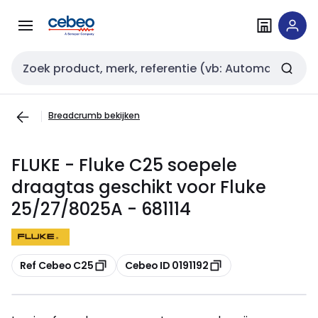
Overslaan
Overslaan
naar
naar
navigatie
inhoud
Zoekveld invoer
Breadcrumb bekijken
FLUKE - Fluke C25 soepele
draagtas geschikt voor Fluke
25/27/8025A - 681114
Kopiëren
Kopiëren
Ref Cebeo C25
Cebeo ID 0191192