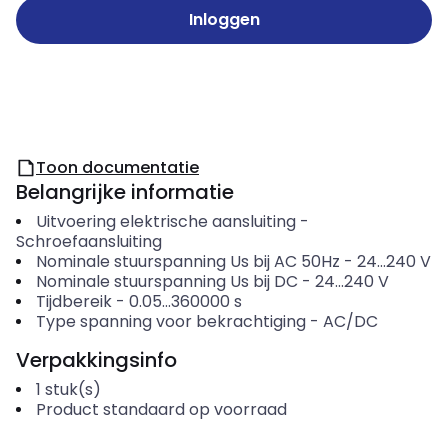
Inloggen
Toon documentatie
Belangrijke informatie
Uitvoering elektrische aansluiting
-
Schroefaansluiting
Nominale stuurspanning Us bij AC 50Hz
-
24...240
V
Nominale stuurspanning Us bij DC
-
24...240
V
Tijdbereik
-
0.05...360000
s
Type spanning voor bekrachtiging
-
AC/DC
Verpakkingsinfo
1
stuk(s)
Product standaard op voorraad