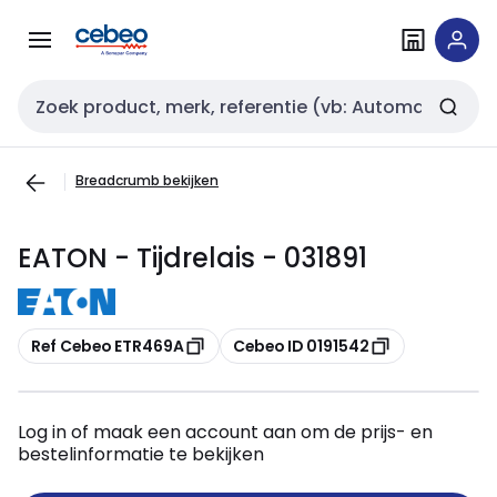
Overslaan
Overslaan
naar
naar
navigatie
inhoud
Zoekveld invoer
Breadcrumb bekijken
EATON - Tijdrelais - 031891
Kopiëren
Kopiëren
Ref Cebeo ETR469A
Cebeo ID 0191542
Log in of maak een account aan om de prijs- en
bestelinformatie te bekijken