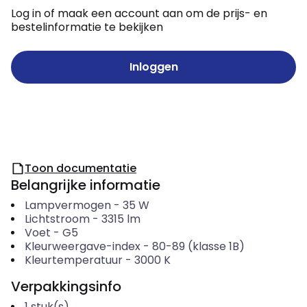
Log in of maak een account aan om de prijs- en
bestelinformatie te bekijken
Inloggen
Toon documentatie
Belangrijke informatie
Lampvermogen
-
35
W
Lichtstroom
-
3315
lm
Voet
-
G5
Kleurweergave-index
-
80-89 (klasse 1B)
Kleurtemperatuur
-
3000
K
Verpakkingsinfo
1
stuk(s)