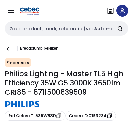
Overslaan
Overslaan
naar
naar
navigatie
inhoud
Zoekveld invoer
Breadcrumb bekijken
Eindereeks
Philips Lighting - Master TL5 High
Efficiency 35W G5 3000K 3650lm
CRI85 - 8711500639509
Kopiëren
Kopiëren
Ref Cebeo TL535W830
Cebeo ID 0193234