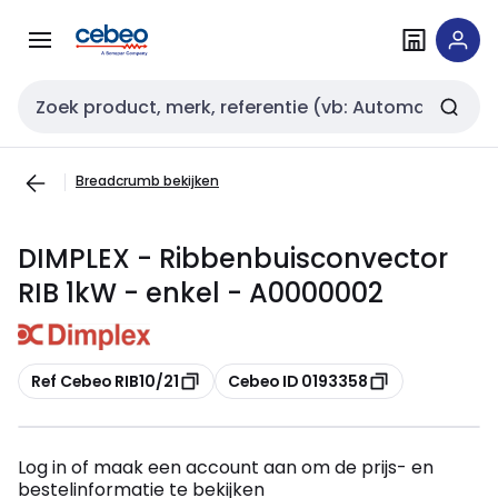
Overslaan
Overslaan
naar
naar
navigatie
inhoud
Zoekveld invoer
Breadcrumb bekijken
DIMPLEX - Ribbenbuisconvector
RIB 1kW - enkel - A0000002
Kopiëren
Kopiëren
Ref Cebeo RIB10/21
Cebeo ID 0193358
Log in of maak een account aan om de prijs- en
bestelinformatie te bekijken