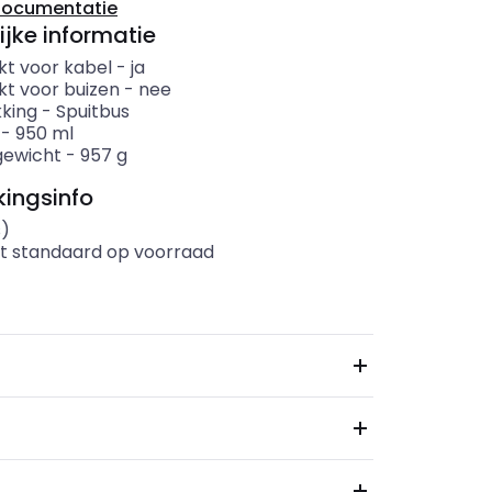
documentatie
ijke informatie
kt voor kabel
-
ja
kt voor buizen
-
nee
king
-
Spuitbus
-
950
ml
gewicht
-
957
g
ingsinfo
s)
t standaard op voorraad