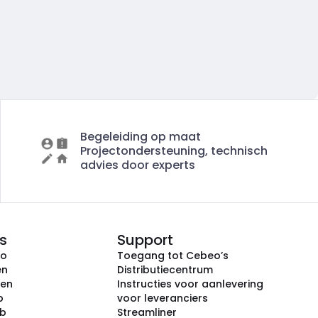
Begeleiding op maat
Projectondersteuning, technisch
advies door experts
s
Support
eo
Toegang tot Cebeo’s
en
Distributiecentrum
ken
Instructies voor aanlevering
p
voor leveranciers
ub
Streamliner