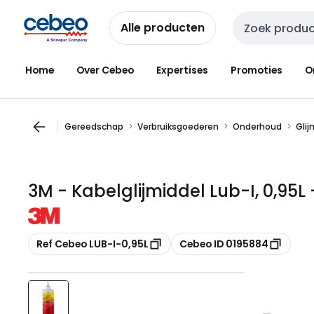
Overslaan
Overslaan
naar
naar
Alle producten
Zoekveld invoer
navigatie
inhoud
Home
Over Cebeo
Expertises
Promoties
O
Gereedschap
Verbruiksgoederen
Onderhoud
Glij
3M - Kabelglijmiddel Lub-I, 0,95L
Kopiëren
Kopiëren
Ref Cebeo LUB-I-0,95L
Cebeo ID 0195884