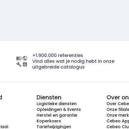
+1.900.000 referenties
Vind alles wat je nodig hebt in onze
uitgebreide catalogus
d
Diensten
Over on
Logistieke diensten
Over Ceb
Opleidingen & Events
Onze filial
Herstel en garantie
Onze mer
Koperkoers
Cebeo Ap
iaal
Tariefwijzigingen
Cebeo Cl