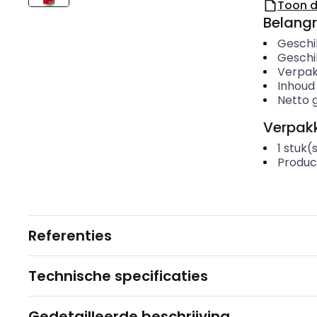
Toon 
Belangr
Geschi
Geschi
Verpak
Inhoud
Netto 
Verpakk
1
stuk(
Produc
Referenties
Technische specificaties
Gedetailleerde beschrijving