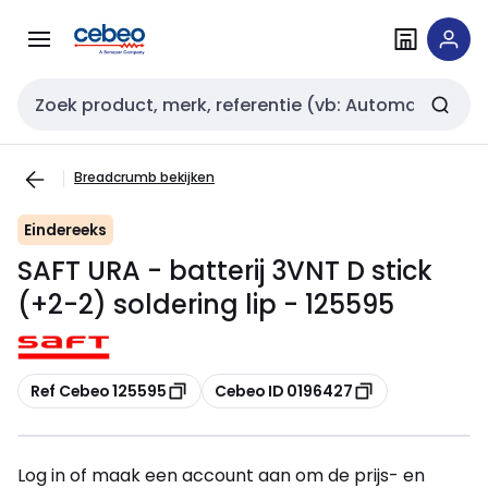
Overslaan
Overslaan
naar
naar
navigatie
inhoud
Zoekveld invoer
Breadcrumb bekijken
Eindereeks
SAFT URA - batterij 3VNT D stick
(+2-2) soldering lip - 125595
Kopiëren
Kopiëren
Ref Cebeo 125595
Cebeo ID 0196427
Log in of maak een account aan om de prijs- en