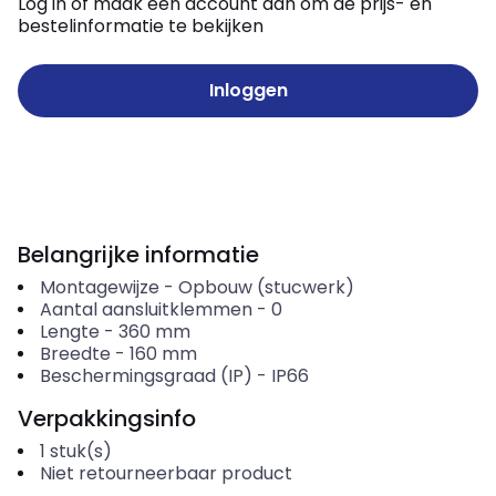
Log in of maak een account aan om de prijs- en
bestelinformatie te bekijken
Inloggen
Belangrijke informatie
Montagewijze
-
Opbouw (stucwerk)
Aantal aansluitklemmen
-
0
Lengte
-
360
mm
Breedte
-
160
mm
Beschermingsgraad (IP)
-
IP66
Verpakkingsinfo
1
stuk(s)
Niet retourneerbaar product