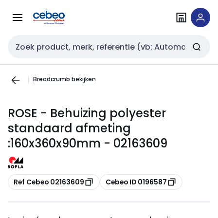
Overslaan
Overslaan
naar
naar
navigatie
inhoud
Zoekveld invoer
Breadcrumb bekijken
ROSE - Behuizing polyester
standaard afmeting
:160x360x90mm - 02163609
Kopiëren
Kopiëren
Ref Cebeo 02163609
Cebeo ID 0196587