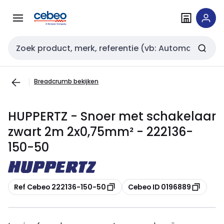
Overslaan
Overslaan
naar
naar
navigatie
inhoud
Zoekveld invoer
Breadcrumb bekijken
HUPPERTZ - Snoer met schakelaar
zwart 2m 2x0,75mm² - 222136-
150-50
Kopiëren
Kopiëren
Ref Cebeo 222136-150-50
Cebeo ID 0196889