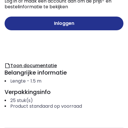
Log in of maak een account aan om de prijs- en
bestelinformatie te bekijken
Inloggen
Toon documentatie
Belangrijke informatie
Lengte
-
1.5
m
Verpakkingsinfo
25
stuk(s)
Product standaard op voorraad