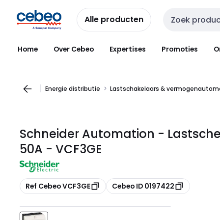
Overslaan
Overslaan
naar
naar
Alle producten
Zoekveld invoer
navigatie
inhoud
Home
Over Cebeo
Expertises
Promoties
O
Energie distributie
Lastschakelaars & vermogenautom
Schneider Automation - Lastschei
50A - VCF3GE
Kopiëren
Kopiëren
Ref Cebeo VCF3GE
Cebeo ID 0197422