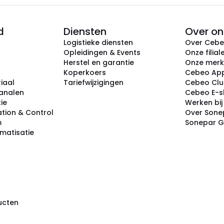
d
Diensten
Over on
Logistieke diensten
Over Ceb
Opleidingen & Events
Onze filial
Herstel en garantie
Onze mer
Koperkoers
Cebeo Ap
iaal
Tariefwijzigingen
Cebeo Cl
analen
Cebeo E-
tie
Werken bi
tion & Control
Over Sone
m
Sonepar 
omatisatie
ducten