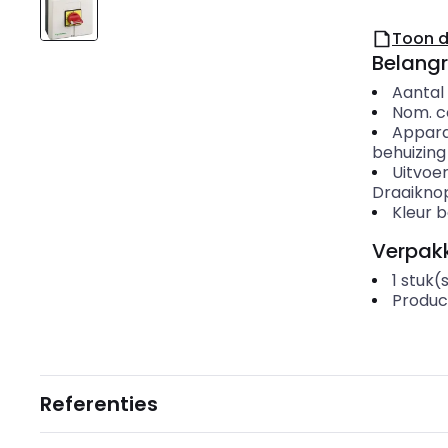
Toon 
Belangr
Aantal
Nom. c
Appar
behuizing
Uitvoe
Draaikno
Kleur 
Verpakk
1
stuk(
Produc
Referenties