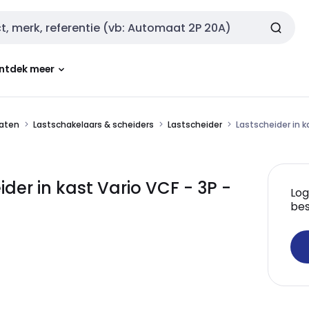
ntdek meer
aten
Lastschakelaars & scheiders
Lastscheider
Lastscheider in k
der in kast Vario VCF - 3P -
Log
bes