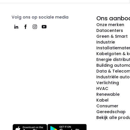
Volg ons op sociale media
Ons aanbo
Onze merken
Datacenters
Green & Smart
Industrie
Installatiemater
Kabelgoten & k
Energie distribu
Building automa
Data & Teleco
Industriële aut
Verlichting
HVAC
Renewable
Kabel
Consumer
Gereedschap
Bekijk alle pro