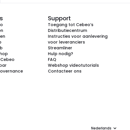
s
Support
eo
Toegang tot Cebeo’s
en
Distributiecentrum
ken
Instructies voor aanlevering
p
voor leveranciers
ub
Streamliner
shop
Hulp nodig?
j Cebeo
FAQ
par
Webshop videotutorials
Governance
Contacteer ons