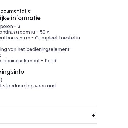
documentatie
ijke informatie
 polen
-
3
ontinustroom Iu
-
50
A
aatbouwvorm
-
Compleet toestel in
ring van het bedieningselement
-
p
bedieningselement
-
Rood
ingsinfo
s)
t standaard op voorraad