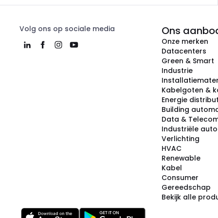
Volg ons op sociale media
Ons aanbo
Onze merken
Datacenters
Green & Smart
Industrie
Installatiemater
Kabelgoten & k
Energie distribu
Building automa
Data & Teleco
Industriële aut
Verlichting
HVAC
Renewable
Kabel
Consumer
Gereedschap
Bekijk alle pro