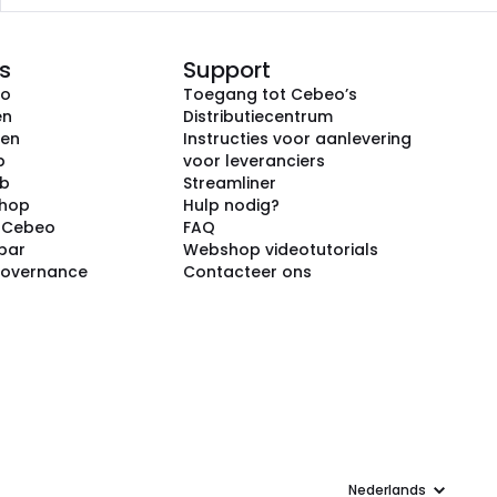
s
Support
eo
Toegang tot Cebeo’s
en
Distributiecentrum
ken
Instructies voor aanlevering
p
voor leveranciers
ub
Streamliner
shop
Hulp nodig?
j Cebeo
FAQ
par
Webshop videotutorials
Governance
Contacteer ons