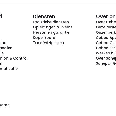
d
Diensten
Over on
Logistieke diensten
Over Ceb
Opleidingen & Events
Onze filial
Herstel en garantie
Onze mer
Koperkoers
Cebeo Ap
iaal
Tariefwijzigingen
Cebeo Cl
analen
Cebeo E-
tie
Werken bi
tion & Control
Over Sone
m
Sonepar 
omatisatie
ducten