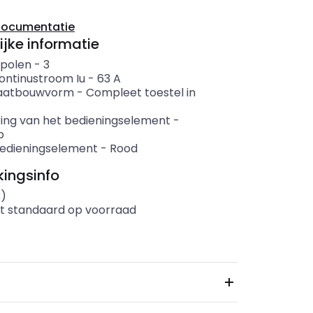
documentatie
ijke informatie
 polen
-
3
ontinustroom Iu
-
63
A
aatbouwvorm
-
Compleet toestel in
ring van het bedieningselement
-
p
bedieningselement
-
Rood
ingsinfo
s)
t standaard op voorraad