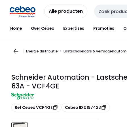
Overslaan
Overslaan
naar
naar
Alle producten
Zoekveld invoer
navigatie
inhoud
Home
Over Cebeo
Expertises
Promoties
O
Energie distributie
Lastschakelaars & vermogenautom
Schneider Automation - Lastschei
63A - VCF4GE
Kopiëren
Kopiëren
Ref Cebeo VCF4GE
Cebeo ID 0197423