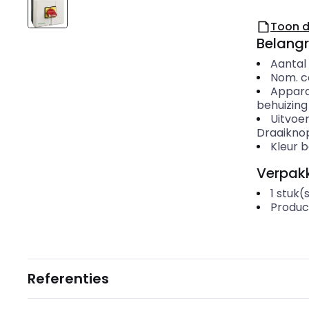
Toon 
Belangr
Aantal
Nom. c
Appar
behuizing
Uitvoe
Draaikno
Kleur 
Verpakk
1
stuk(
Produc
Referenties