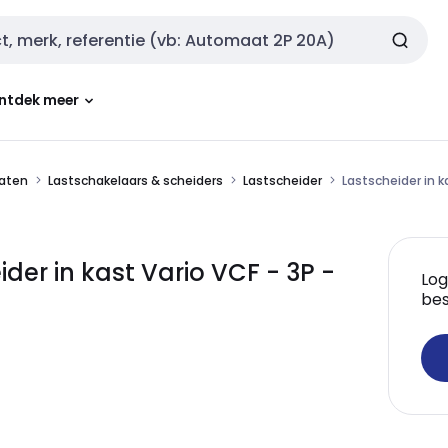
ntdek meer
aten
Lastschakelaars & scheiders
Lastscheider
Lastscheider in k
der in kast Vario VCF - 3P -
Log
bes