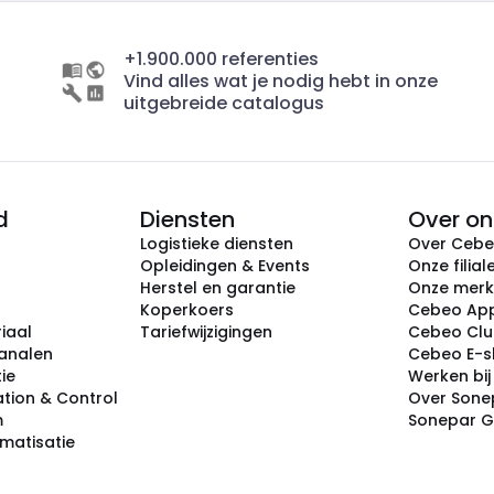
+1.900.000 referenties
Vind alles wat je nodig hebt in onze
uitgebreide catalogus
d
Diensten
Over on
Logistieke diensten
Over Ceb
Opleidingen & Events
Onze filial
Herstel en garantie
Onze mer
Koperkoers
Cebeo Ap
iaal
Tariefwijzigingen
Cebeo Cl
analen
Cebeo E-
tie
Werken bi
tion & Control
Over Sone
m
Sonepar 
omatisatie