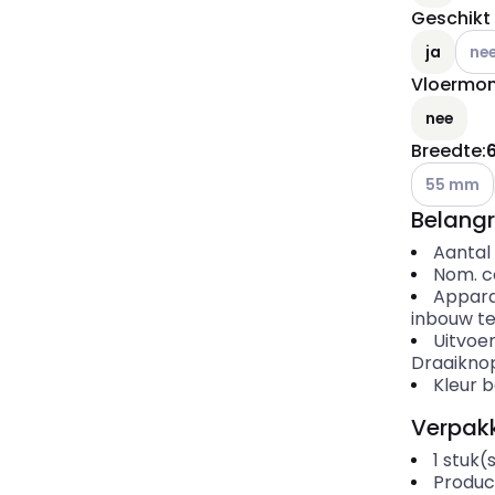
Geschikt
Ander
ja
ne
Vloermo
nee
Breedte
:
Andere var
55 mm
Belangr
Aantal
Nom. c
Appar
inbouw t
Uitvoe
Draaikno
Kleur 
Verpakk
1
stuk(
Produc