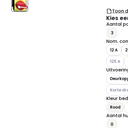
Toon 
Kies ee
Aantal p
3
Nom. con
12 A
2
Andere var
A
125 A
Uitvoeri
Deurkop
Andere var
Korte dr
Kleur be
A
Rood
Aantal h
0