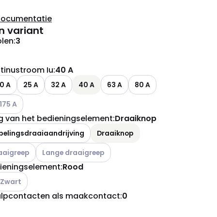
documentatie
n variant
olen
:
3
tinustroom Iu
:
40 A
0 A
25 A
32 A
40 A
63 A
80 A
ianten (Huidige combinatie niet mogelijk)
ndere varianten (Huidige combinatie niet mogelijk)
175 A
ng van het bedieningselement
:
Draaiknop
pelingsdraaiaandrijving
Draaiknop
ianten (Huidige combinatie niet mogelijk)
Andere varianten (Huidige combinatie niet mogelijk)
aaigreep
Lange draaigreep
dieningselement
:
Rood
ndere varianten (Huidige combinatie niet mogelijk)
Zwart
ulpcontacten als maakcontact
:
0