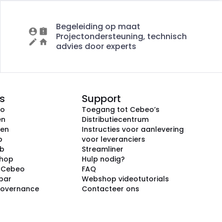
Begeleiding op maat
Projectondersteuning, technisch
advies door experts
s
Support
eo
Toegang tot Cebeo’s
en
Distributiecentrum
ken
Instructies voor aanlevering
p
voor leveranciers
ub
Streamliner
shop
Hulp nodig?
j Cebeo
FAQ
par
Webshop videotutorials
Governance
Contacteer ons