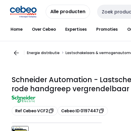
Overslaan
Overslaan
naar
naar
Alle producten
Zoekveld invoer
navigatie
inhoud
Home
Over Cebeo
Expertises
Promoties
O
Energie distributie
Lastschakelaars & vermogenautom
Schneider Automation - Lastsche
rode handgreep vergrendelbaar 
Kopiëren
Kopiëren
Ref Cebeo VCF2
Cebeo ID 0197447