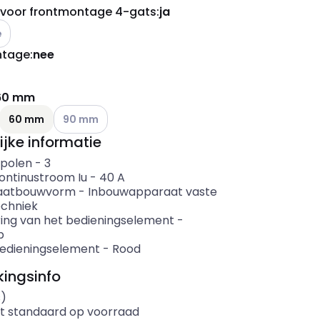
 voor frontmontage 4-gats
:
ja
e varianten (Huidige combinatie niet mogelijk)
e
ntage
:
nee
60 mm
ianten (Huidige combinatie niet mogelijk)
Andere varianten (Huidige combinatie niet mogelijk)
60 mm
90 mm
ijke informatie
 polen
-
3
ontinustroom Iu
-
40
A
aatbouwvorm
-
Inbouwapparaat vaste
echniek
ring van het bedieningselement
-
p
bedieningselement
-
Rood
ingsinfo
s)
t standaard op voorraad