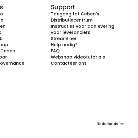
s
Support
eo
Toegang tot Cebeo’s
en
Distributiecentrum
ken
Instructies voor aanlevering
p
voor leveranciers
ub
Streamliner
shop
Hulp nodig?
j Cebeo
FAQ
par
Webshop videotutorials
Governance
Contacteer ons
Taal