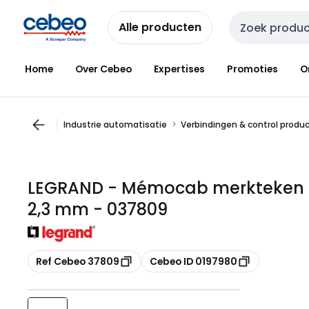
Overslaan
Overslaan
naar
naar
Alle producten
Zoekveld invoer
navigatie
inhoud
Home
Over Cebeo
Expertises
Promoties
O
Industrie automatisatie
Verbindingen & control produ
LEGRAND - Mémocab merkteken - c
2,3 mm - 037809
Kopiëren
Kopiëren
Ref Cebeo 37809
Cebeo ID 0197980