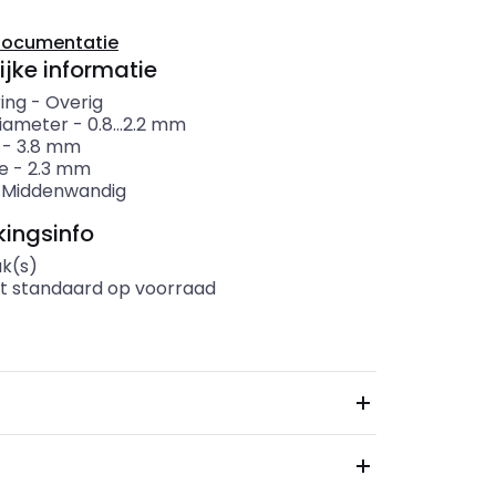
documentatie
ijke informatie
ing
-
Overig
iameter
-
0.8...2.2
mm
-
3.8
mm
e
-
2.3
mm
-
Middenwandig
ingsinfo
uk(s)
t standaard op voorraad