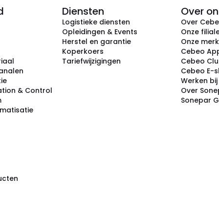
d
Diensten
Over on
Logistieke diensten
Over Ceb
Opleidingen & Events
Onze filial
Herstel en garantie
Onze mer
Koperkoers
Cebeo Ap
iaal
Tariefwijzigingen
Cebeo Cl
analen
Cebeo E-
tie
Werken bi
tion & Control
Over Sone
m
Sonepar 
omatisatie
ducten