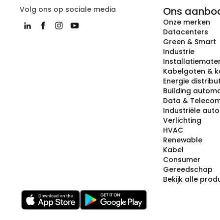
Volg ons op sociale media
Ons aanbo
Onze merken
Datacenters
Green & Smart
Industrie
Installatiemater
Kabelgoten & k
Energie distribu
Building automa
Data & Teleco
Industriële aut
Verlichting
HVAC
Renewable
Kabel
Consumer
Gereedschap
Bekijk alle pro