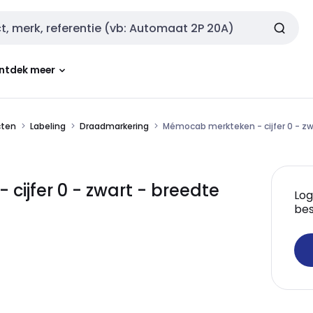
ntdek meer
cten
Labeling
Draadmarkering
Mémocab merkteken - cijfer 0 - z
ijfer 0 - zwart - breedte
Log
bes